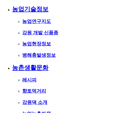
농업기술정보
농업연구지도
강원 개발 신품종
농업현장정보
병해충발생정보
농촌생활문화
레시피
향토먹거리
강원댁 소개