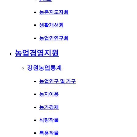
농촌지도자회
생활개선회
농업인연구회
농업경영지원
강원농업통계
농업인구 및 가구
농지이용
농가경제
식량작물
특용작물