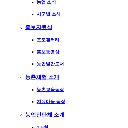
농업 소식
시군별 소식
홍보자료실
포토갤러리
홍보동영상
농업발간도서
농촌체험 소개
농촌교육농장
치유마을 농장
농업인단체 소개
4-H회