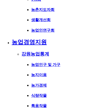
농촌지도자회
생활개선회
농업인연구회
농업경영지원
강원농업통계
농업인구 및 가구
농지이용
농가경제
식량작물
특용작물