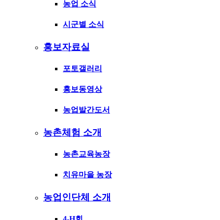
농업 소식
시군별 소식
홍보자료실
포토갤러리
홍보동영상
농업발간도서
농촌체험 소개
농촌교육농장
치유마을 농장
농업인단체 소개
4-H회