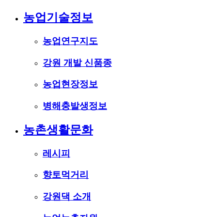
농업기술정보
농업연구지도
강원 개발 신품종
농업현장정보
병해충발생정보
농촌생활문화
레시피
향토먹거리
강원댁 소개