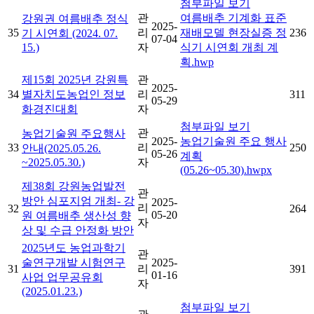
첨부파일 보기
관
여름배추 기계화 표준
강원권 여름배추 정식
2025-
35
리
재배모델 현장실증 정
236
기 시연회 (2024. 07.
07-04
15.)
자
식기 시연회 개최 계
획.hwp
제15회 2025년 강원특
관
2025-
34
별자치도농업인 정보
리
311
05-29
화경진대회
자
첨부파일 보기
관
농업기술원 주요행사
2025-
농업기술원 주요 행사
33
리
250
안내(2025.05.26.
05-26
계획
~2025.05.30.)
자
(05.26~05.30).hwpx
제38회 강원농업발전
관
방안 심포지엄 개최- 강
2025-
리
32
264
05-20
원 여름배추 생산성 향
자
상 및 수급 안정화 방안
2025년도 농업과학기
관
술연구개발 시험연구
2025-
31
리
391
01-16
사업 업무공유회
자
(2025.01.23.)
첨부파일 보기