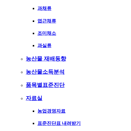
과채류
엽근채류
조미채소
과실류
농산물 재배동향
농산물소득분석
품목별표준진단
자료실
농업경영자료
표준진단표 내려받기