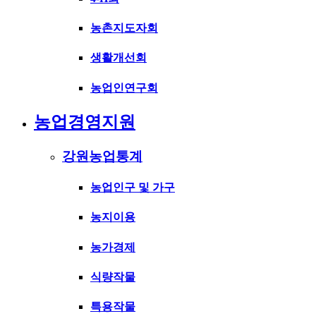
농촌지도자회
생활개선회
농업인연구회
농업경영지원
강원농업통계
농업인구 및 가구
농지이용
농가경제
식량작물
특용작물