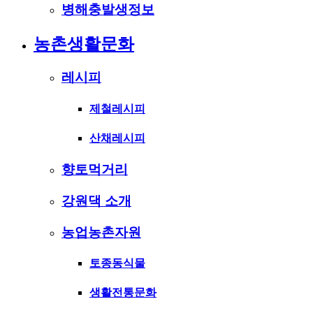
병해충발생정보
농촌생활문화
레시피
제철레시피
산채레시피
향토먹거리
강원댁 소개
농업농촌자원
토종동식물
생활전통문화