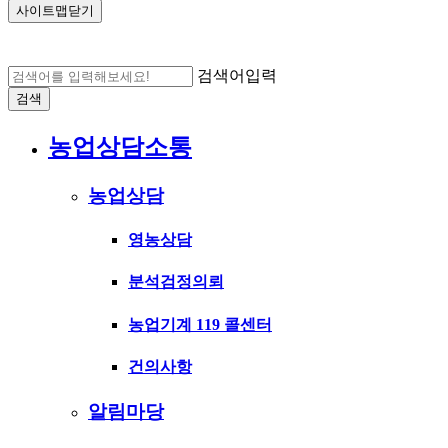
사이트맵닫기
검색어입력
검색
농업상담소통
농업상담
영농상담
분석검정의뢰
농업기계 119 콜센터
건의사항
알림마당