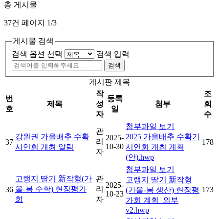
총 게시물
37건
페이지 1/3
게시물 검색
검색 옵션 선택
검색 입력
게시판 제목
작
조
번
등록
제목
성
첨부
회
호
일
자
수
첨부파일 보기
관
강원권 가을배추 수확
2025 가을배추 수확기
2025-
리
37
178
10-30
시연회 개최 알림
시연회 개최 계획
자
(안).hwp
첨부파일 보기
고랭지 딸기 新작형(가
관
고랭지 딸기 新작형
2025-
을-봄 수확) 현장평가
리
36
173
(가을-봄 생산) 현장평
10-23
회
자
가회 계획_외부
v2.hwp