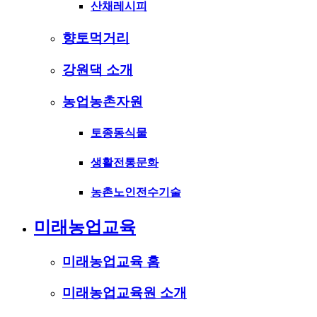
산채레시피
향토먹거리
강원댁 소개
농업농촌자원
토종동식물
생활전통문화
농촌노인전수기술
미래농업교육
미래농업교육 홈
미래농업교육원 소개