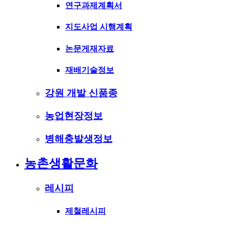
연구과제계획서
지도사업 시행계획
논문게재자료
재배기술정보
강원 개발 신품종
농업현장정보
병해충발생정보
농촌생활문화
레시피
제철레시피