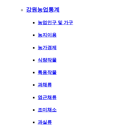
강원농업통계
농업인구 및 가구
농지이용
농가경제
식량작물
특용작물
과채류
엽근채류
조미채소
과실류