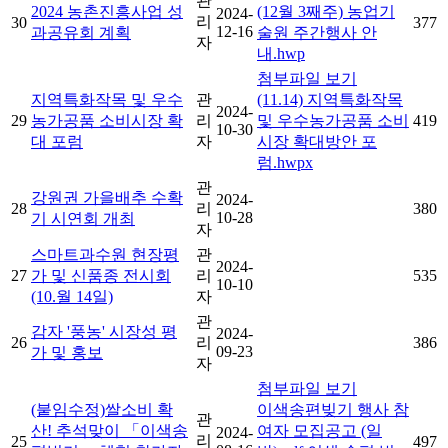
관
2024 농촌진흥사업 성
(12월 3째주) 농업기
2024-
리
30
377
12-16
과공유회 계획
술원 주간행사 안
자
내.hwp
첨부파일 보기
지역특화작목 및 우수
관
(11.14) 지역특화작목
2024-
29
농가공품 소비시장 확
리
및 우수농가공품 소비
419
10-30
대 포럼
자
시장 확대방안 포
럼.hwpx
관
강원권 가을배추 수확
2024-
28
리
380
10-28
기 시연회 개최
자
스마트과수원 현장평
관
2024-
27
가 및 신품종 전시회
리
535
10-10
(10.월 14일)
자
관
감자 '풍농' 시장성 평
2024-
26
리
386
09-23
가 및 홍보
자
첨부파일 보기
(붙임수정)쌀소비 확
이색송편빚기 행사 참
관
산! 추석맞이 「이색송
여자 모집공고 (일
2024-
리
25
497