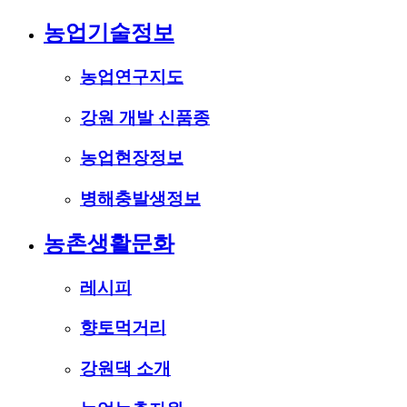
농업기술정보
농업연구지도
강원 개발 신품종
농업현장정보
병해충발생정보
농촌생활문화
레시피
향토먹거리
강원댁 소개