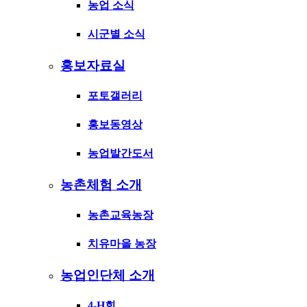
농업 소식
시군별 소식
홍보자료실
포토갤러리
홍보동영상
농업발간도서
농촌체험 소개
농촌교육농장
치유마을 농장
농업인단체 소개
4-H회