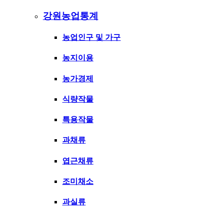
강원농업통계
농업인구 및 가구
농지이용
농가경제
식량작물
특용작물
과채류
엽근채류
조미채소
과실류