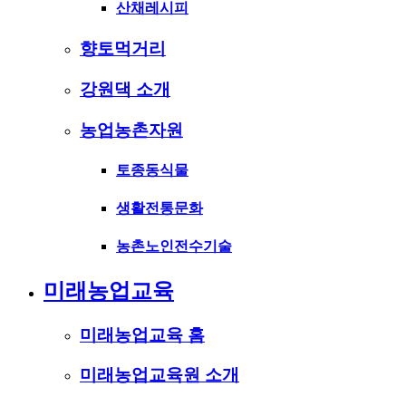
산채레시피
향토먹거리
강원댁 소개
농업농촌자원
토종동식물
생활전통문화
농촌노인전수기술
미래농업교육
미래농업교육 홈
미래농업교육원 소개