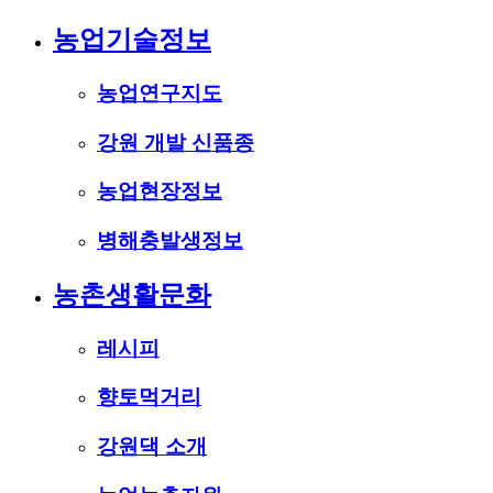
농업기술정보
농업연구지도
강원 개발 신품종
농업현장정보
병해충발생정보
농촌생활문화
레시피
향토먹거리
강원댁 소개