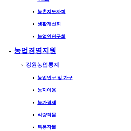
농촌지도자회
생활개선회
농업인연구회
농업경영지원
강원농업통계
농업인구 및 가구
농지이용
농가경제
식량작물
특용작물