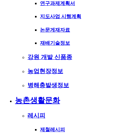
연구과제계획서
지도사업 시행계획
논문게재자료
재배기술정보
강원 개발 신품종
농업현장정보
병해충발생정보
농촌생활문화
레시피
제철레시피