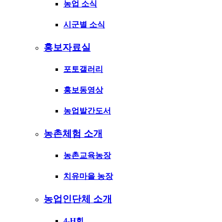
농업 소식
시군별 소식
홍보자료실
포토갤러리
홍보동영상
농업발간도서
농촌체험 소개
농촌교육농장
치유마을 농장
농업인단체 소개
4-H회