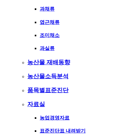
과채류
엽근채류
조미채소
과실류
농산물 재배동향
농산물소득분석
품목별표준진단
자료실
농업경영자료
표준진단표 내려받기