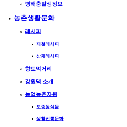
병해충발생정보
농촌생활문화
레시피
제철레시피
산채레시피
향토먹거리
강원댁 소개
농업농촌자원
토종동식물
생활전통문화