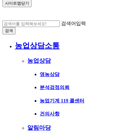
사이트맵닫기
검색어입력
검색
농업상담소통
농업상담
영농상담
분석검정의뢰
농업기계 119 콜센터
건의사항
알림마당