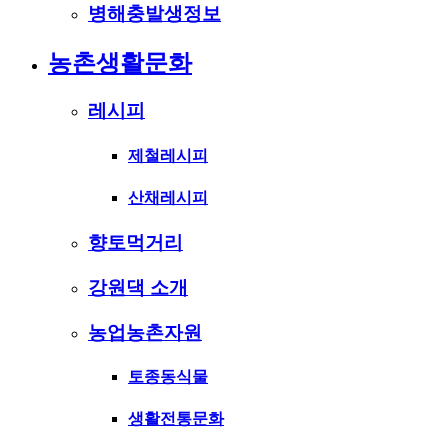
병해충발생정보
농촌생활문화
레시피
제철레시피
산채레시피
향토먹거리
강원댁 소개
농업농촌자원
토종동식물
생활전통문화