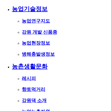
농업기술정보
농업연구지도
강원 개발 신품종
농업현장정보
병해충발생정보
농촌생활문화
레시피
향토먹거리
강원댁 소개