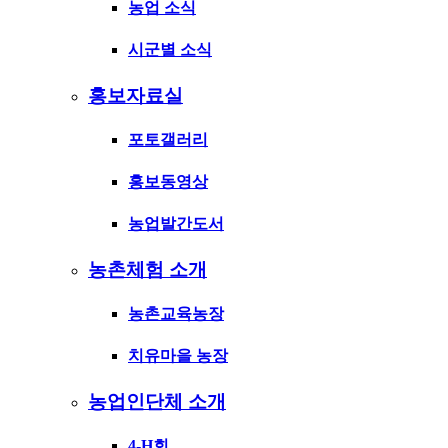
농업 소식
시군별 소식
홍보자료실
포토갤러리
홍보동영상
농업발간도서
농촌체험 소개
농촌교육농장
치유마을 농장
농업인단체 소개
4-H회