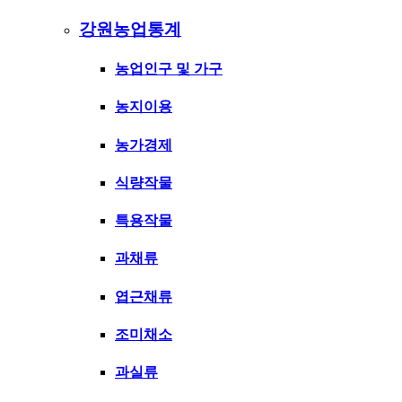
강원농업통계
농업인구 및 가구
농지이용
농가경제
식량작물
특용작물
과채류
엽근채류
조미채소
과실류