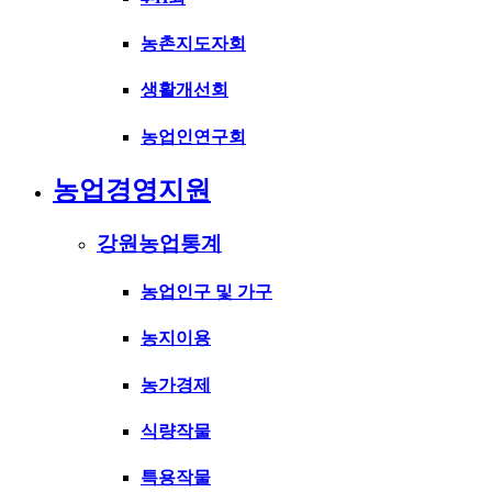
농촌지도자회
생활개선회
농업인연구회
농업경영지원
강원농업통계
농업인구 및 가구
농지이용
농가경제
식량작물
특용작물