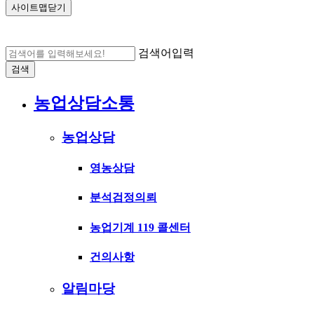
사이트맵닫기
검색어입력
검색
농업상담소통
농업상담
영농상담
분석검정의뢰
농업기계 119 콜센터
건의사항
알림마당