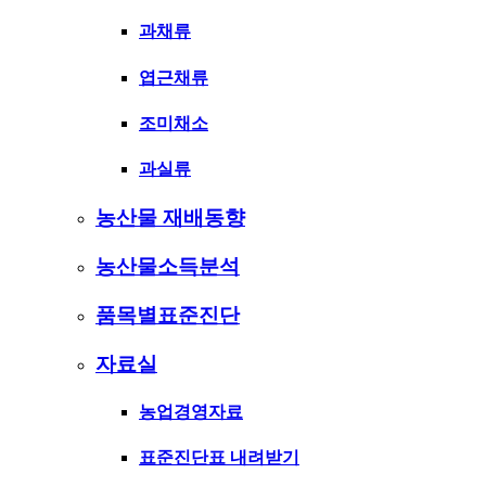
과채류
엽근채류
조미채소
과실류
농산물 재배동향
농산물소득분석
품목별표준진단
자료실
농업경영자료
표준진단표 내려받기