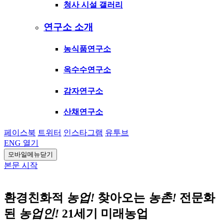
청사 시설 갤러리
연구소 소개
농식품연구소
옥수수연구소
감자연구소
산채연구소
페이스북
트위터
인스타그램
유투브
ENG
열기
모바일메뉴닫기
본문 시작
환경친화적
농업!
찾아오는
농촌!
전문화
된
농업인!
21세기 미래농업