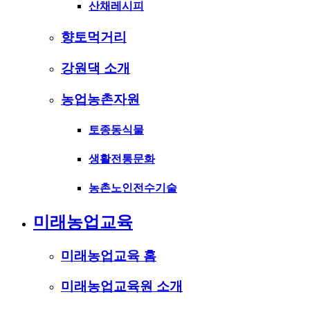
산채레시피
향토먹거리
강원댁 소개
농업농촌자원
토종동식물
생활전통문화
농촌노인전수기술
미래농업교육
미래농업교육 홈
미래농업교육원 소개