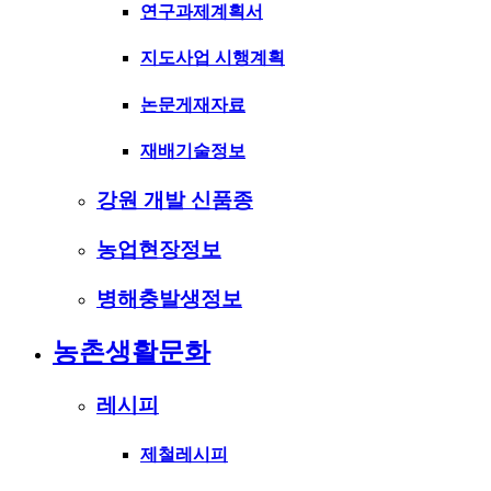
연구과제계획서
지도사업 시행계획
논문게재자료
재배기술정보
강원 개발 신품종
농업현장정보
병해충발생정보
농촌생활문화
레시피
제철레시피