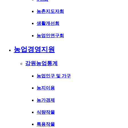
농촌지도자회
생활개선회
농업인연구회
농업경영지원
강원농업통계
농업인구 및 가구
농지이용
농가경제
식량작물
특용작물