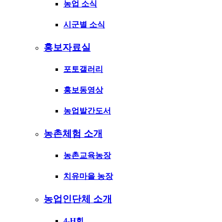
농업 소식
시군별 소식
홍보자료실
포토갤러리
홍보동영상
농업발간도서
농촌체험 소개
농촌교육농장
치유마을 농장
농업인단체 소개
4-H회