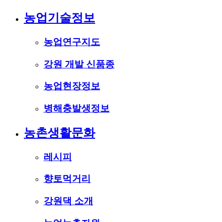
농업기술정보
농업연구지도
강원 개발 신품종
농업현장정보
병해충발생정보
농촌생활문화
레시피
향토먹거리
강원댁 소개