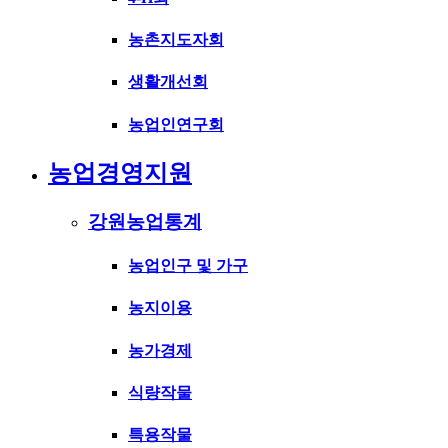
농촌지도자회
생활개선회
농업인연구회
농업경영지원
강원농업통계
농업인구 및 가구
농지이용
농가경제
식량작물
특용작물