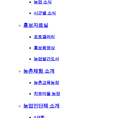
농업 소식
시군별 소식
홍보자료실
포토갤러리
홍보동영상
농업발간도서
농촌체험 소개
농촌교육농장
치유마을 농장
농업인단체 소개
4-H회