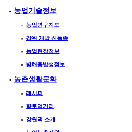
농업기술정보
농업연구지도
강원 개발 신품종
농업현장정보
병해충발생정보
농촌생활문화
레시피
향토먹거리
강원댁 소개