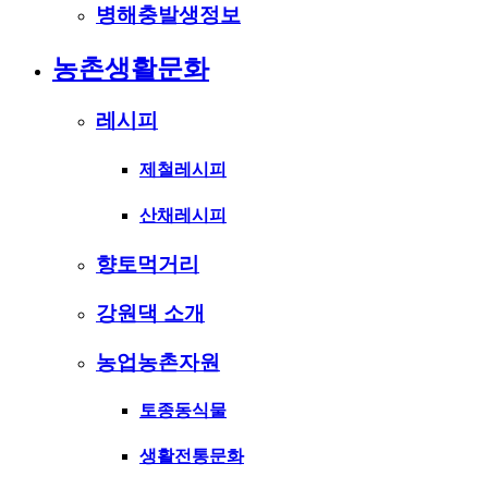
병해충발생정보
농촌생활문화
레시피
제철레시피
산채레시피
향토먹거리
강원댁 소개
농업농촌자원
토종동식물
생활전통문화