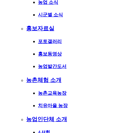
농업 소식
시군별 소식
홍보자료실
포토갤러리
홍보동영상
농업발간도서
농촌체험 소개
농촌교육농장
치유마을 농장
농업인단체 소개
4-H회