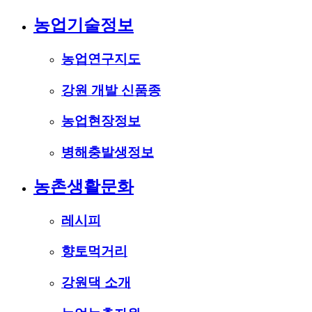
농업기술정보
농업연구지도
강원 개발 신품종
농업현장정보
병해충발생정보
농촌생활문화
레시피
향토먹거리
강원댁 소개