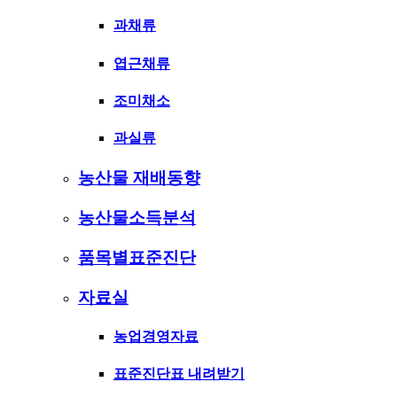
과채류
엽근채류
조미채소
과실류
농산물 재배동향
농산물소득분석
품목별표준진단
자료실
농업경영자료
표준진단표 내려받기