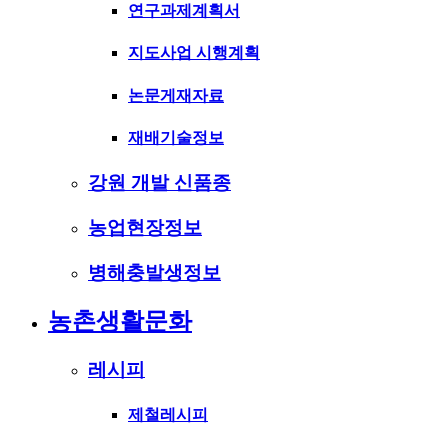
연구과제계획서
지도사업 시행계획
논문게재자료
재배기술정보
강원 개발 신품종
농업현장정보
병해충발생정보
농촌생활문화
레시피
제철레시피