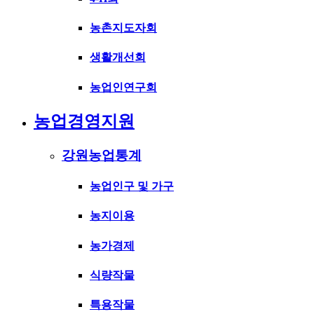
농촌지도자회
생활개선회
농업인연구회
농업경영지원
강원농업통계
농업인구 및 가구
농지이용
농가경제
식량작물
특용작물