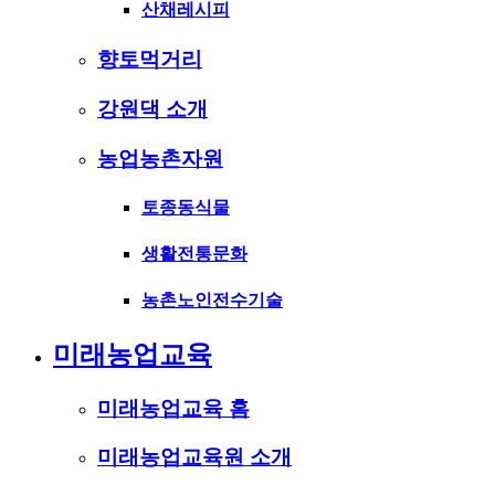
산채레시피
향토먹거리
강원댁 소개
농업농촌자원
토종동식물
생활전통문화
농촌노인전수기술
미래농업교육
미래농업교육 홈
미래농업교육원 소개