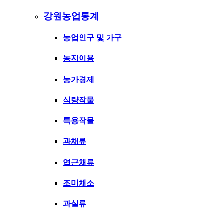
강원농업통계
농업인구 및 가구
농지이용
농가경제
식량작물
특용작물
과채류
엽근채류
조미채소
과실류