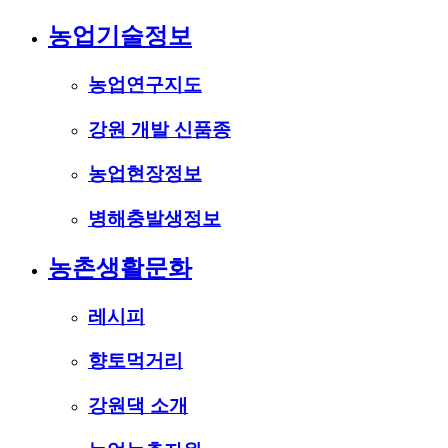
농업기술정보
농업연구지도
강원 개발 신품종
농업현장정보
병해충발생정보
농촌생활문화
레시피
향토먹거리
강원댁 소개