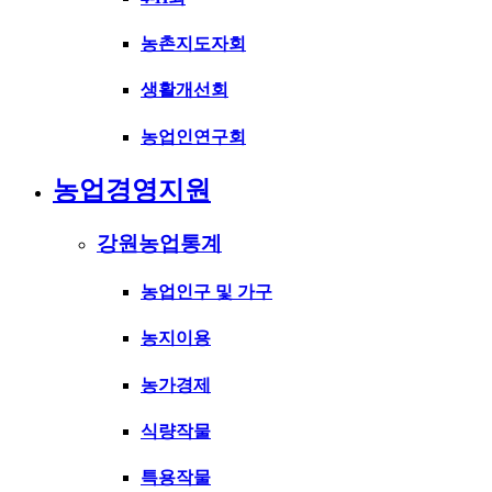
농촌지도자회
생활개선회
농업인연구회
농업경영지원
강원농업통계
농업인구 및 가구
농지이용
농가경제
식량작물
특용작물