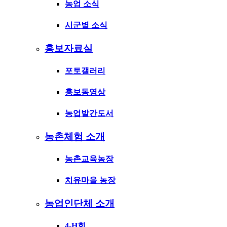
농업 소식
시군별 소식
홍보자료실
포토갤러리
홍보동영상
농업발간도서
농촌체험 소개
농촌교육농장
치유마을 농장
농업인단체 소개
4-H회