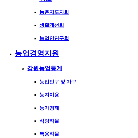
농촌지도자회
생활개선회
농업인연구회
농업경영지원
강원농업통계
농업인구 및 가구
농지이용
농가경제
식량작물
특용작물