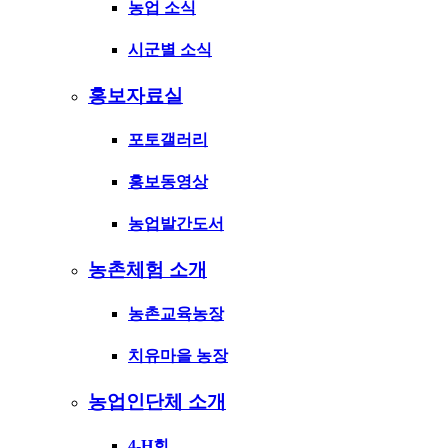
농업 소식
시군별 소식
홍보자료실
포토갤러리
홍보동영상
농업발간도서
농촌체험 소개
농촌교육농장
치유마을 농장
농업인단체 소개
4-H회