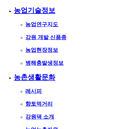
농업기술정보
농업연구지도
강원 개발 신품종
농업현장정보
병해충발생정보
농촌생활문화
레시피
향토먹거리
강원댁 소개