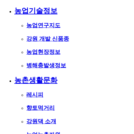
농업기술정보
농업연구지도
강원 개발 신품종
농업현장정보
병해충발생정보
농촌생활문화
레시피
향토먹거리
강원댁 소개