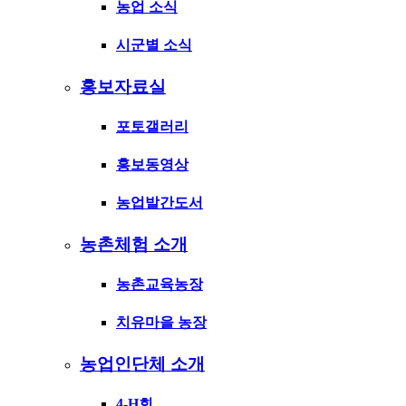
농업 소식
시군별 소식
홍보자료실
포토갤러리
홍보동영상
농업발간도서
농촌체험 소개
농촌교육농장
치유마을 농장
농업인단체 소개
4-H회