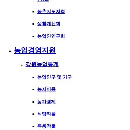
농촌지도자회
생활개선회
농업인연구회
농업경영지원
강원농업통계
농업인구 및 가구
농지이용
농가경제
식량작물
특용작물