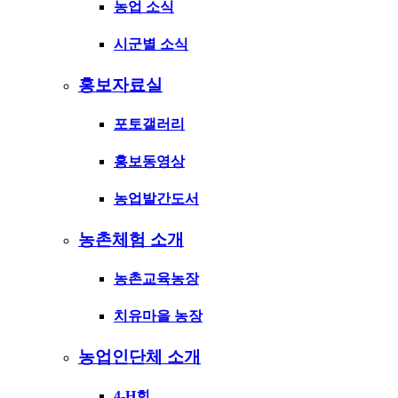
농업 소식
시군별 소식
홍보자료실
포토갤러리
홍보동영상
농업발간도서
농촌체험 소개
농촌교육농장
치유마을 농장
농업인단체 소개
4-H회