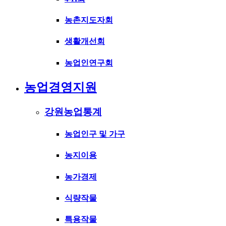
농촌지도자회
생활개선회
농업인연구회
농업경영지원
강원농업통계
농업인구 및 가구
농지이용
농가경제
식량작물
특용작물