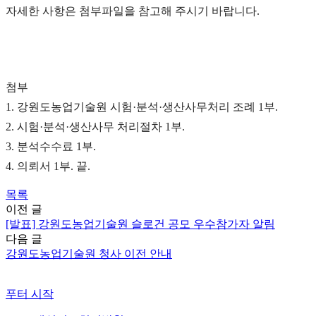
자세한 사항은 첨부파일을 참고해 주시기 바랍니다
.
첨부
1.
강원도농업기술원 시험
·
분석
·
생산사무처리 조례
1
부
.
2.
시험
·
분석
·
생산사무 처리절차
1
부
.
3.
분석수수료
1
부
.
4.
의뢰서
1
부
.
끝
.
목록
이전 글
[발표] 강원도농업기술원 슬로건 공모 우수참가자 알림
다음 글
강원도농업기술원 청사 이전 안내
푸터 시작