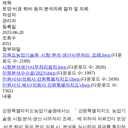
제목
토양·비료·퇴비 등의 분석의뢰 절차 및 의뢰
작성자
관리자
등록일
2023-06-28
조회수
4551
첨부파일
강원도농업기술원_시험·분석·생산사무처리_조례.hwp
(다운
로드 수: 2189)
시험분석생산사무처리절차.hwp
(다운로드 수: 2826)
민원분석수수료(2023).hwp
(다운로드 수: 1997)
민원서식(의뢰서 강원특별자치도).hwp
(다운로드 수: 2430)
민원서식 예시(의뢰서 강원특별자치도).hwp
(다운로드 수:
1562)
내용
강원특별자치도농업기술원에서는
「
강원특별자치도 농업기
술원 시험
‧
분석
‧
생산 사무처리 조례
」
에 의하여 의뢰인이 토양
·
비료
·
퇴비 등의 분석 의뢰 시
,
분석을 실시하여 결과를 통지하