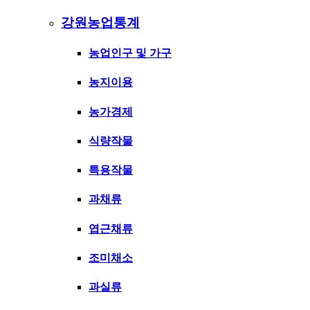
강원농업통계
농업인구 및 가구
농지이용
농가경제
식량작물
특용작물
과채류
엽근채류
조미채소
과실류