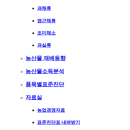
과채류
엽근채류
조미채소
과실류
농산물 재배동향
농산물소득분석
품목별표준진단
자료실
농업경영자료
표준진단표 내려받기