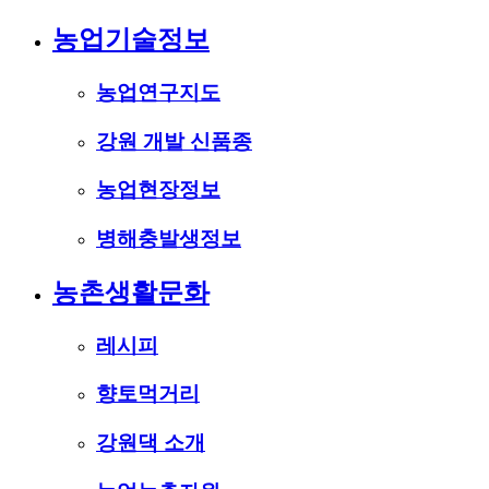
농업기술정보
농업연구지도
강원 개발 신품종
농업현장정보
병해충발생정보
농촌생활문화
레시피
향토먹거리
강원댁 소개