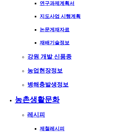
연구과제계획서
지도사업 시행계획
논문게재자료
재배기술정보
강원 개발 신품종
농업현장정보
병해충발생정보
농촌생활문화
레시피
제철레시피