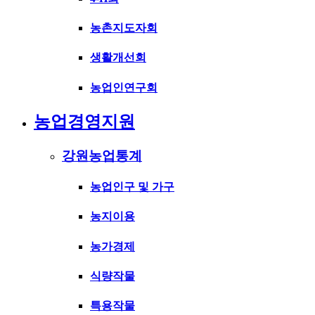
농촌지도자회
생활개선회
농업인연구회
농업경영지원
강원농업통계
농업인구 및 가구
농지이용
농가경제
식량작물
특용작물