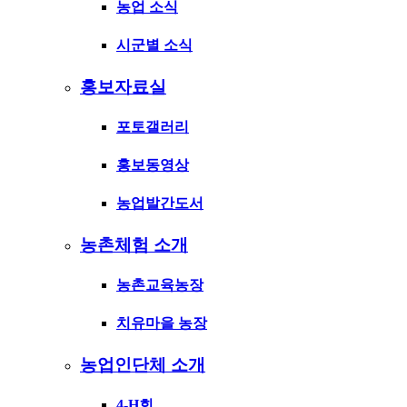
농업 소식
시군별 소식
홍보자료실
포토갤러리
홍보동영상
농업발간도서
농촌체험 소개
농촌교육농장
치유마을 농장
농업인단체 소개
4-H회