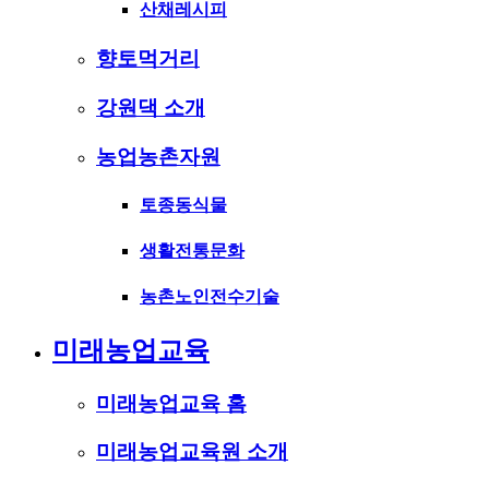
산채레시피
향토먹거리
강원댁 소개
농업농촌자원
토종동식물
생활전통문화
농촌노인전수기술
미래농업교육
미래농업교육 홈
미래농업교육원 소개