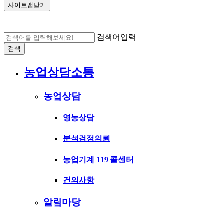
사이트맵닫기
검색어입력
검색
농업상담소통
농업상담
영농상담
분석검정의뢰
농업기계 119 콜센터
건의사항
알림마당