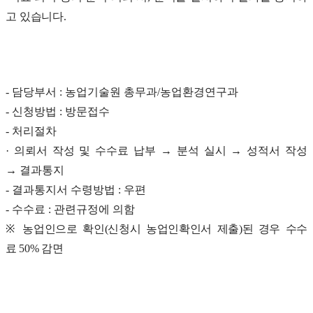
고 있습니다
.
-
담당부서
:
농업기술원 총무과
/
농업환경연구과
-
신청방법
:
방문접수
-
처리절차
·
의뢰서 작성 및 수수료 납부 →
분석 실시 →
성적서 작성
→
결과통지
-
결과통지서 수령방법
:
우편
-
수수료
:
관련규정에 의함
※
농업인으로 확인
(
신청시 농업인확인서 제출
)
된 경우 수수
료
50%
감면