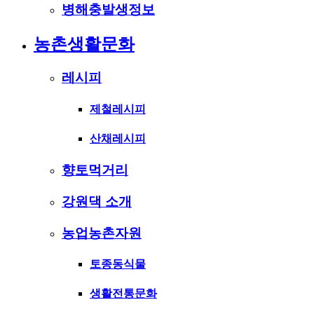
병해충발생정보
농촌생활문화
레시피
제철레시피
산채레시피
향토먹거리
강원댁 소개
농업농촌자원
토종동식물
생활전통문화