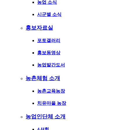
농업 소식
시군별 소식
홍보자료실
포토갤러리
홍보동영상
농업발간도서
농촌체험 소개
농촌교육농장
치유마을 농장
농업인단체 소개
4-H회