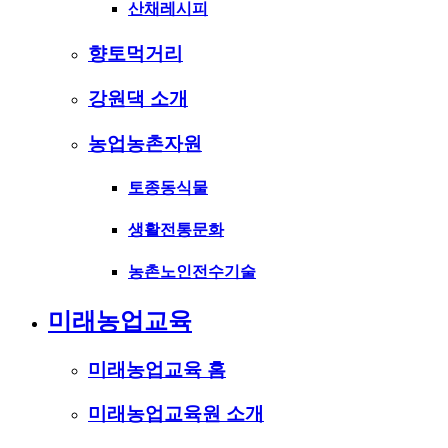
산채레시피
향토먹거리
강원댁 소개
농업농촌자원
토종동식물
생활전통문화
농촌노인전수기술
미래농업교육
미래농업교육 홈
미래농업교육원 소개