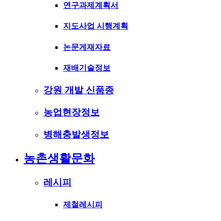
연구과제계획서
지도사업 시행계획
논문게재자료
재배기술정보
강원 개발 신품종
농업현장정보
병해충발생정보
농촌생활문화
레시피
제철레시피