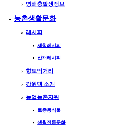
병해충발생정보
농촌생활문화
레시피
제철레시피
산채레시피
향토먹거리
강원댁 소개
농업농촌자원
토종동식물
생활전통문화