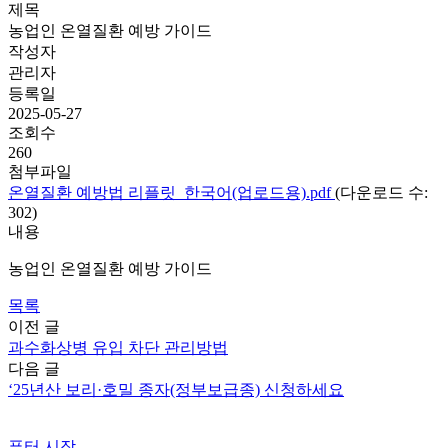
제목
농업인 온열질환 예방 가이드
작성자
관리자
등록일
2025-05-27
조회수
260
첨부파일
온열질환 예방법 리플릿_한국어(업로드용).pdf
(다운로드 수:
302)
내용
농업인 온열질환 예방 가이드
목록
이전 글
과수화상병 유입 차단 관리방법
다음 글
‘25년산 보리·호밀 종자(정부보급종) 신청하세요
푸터 시작