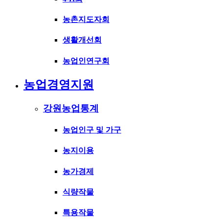
농촌지도자회
생활개선회
농업인연구회
농업경영지원
강원농업통계
농업인구 및 가구
농지이용
농가경제
식량작물
특용작물