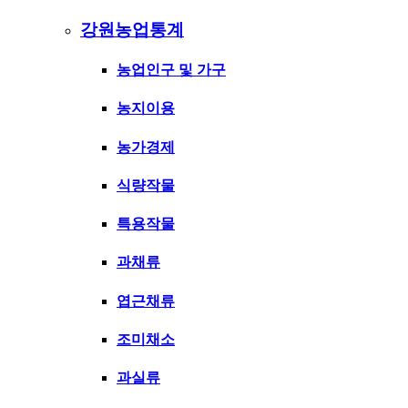
강원농업통계
농업인구 및 가구
농지이용
농가경제
식량작물
특용작물
과채류
엽근채류
조미채소
과실류