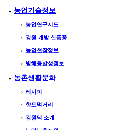
농업기술정보
농업연구지도
강원 개발 신품종
농업현장정보
병해충발생정보
농촌생활문화
레시피
향토먹거리
강원댁 소개