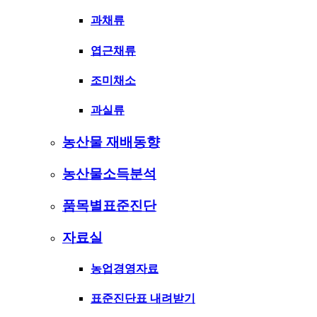
과채류
엽근채류
조미채소
과실류
농산물 재배동향
농산물소득분석
품목별표준진단
자료실
농업경영자료
표준진단표 내려받기