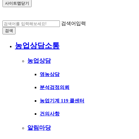
사이트맵닫기
검색어입력
검색
농업상담소통
농업상담
영농상담
분석검정의뢰
농업기계 119 콜센터
건의사항
알림마당