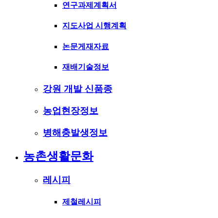
연구과제계획서
지도사업 시행계획
논문게재자료
재배기술정보
강원 개발 신품종
농업현장정보
병해충발생정보
농촌생활문화
레시피
제철레시피