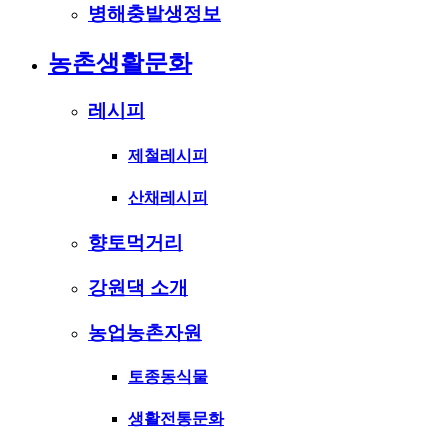
병해충발생정보
농촌생활문화
레시피
제철레시피
산채레시피
향토먹거리
강원댁 소개
농업농촌자원
토종동식물
생활전통문화