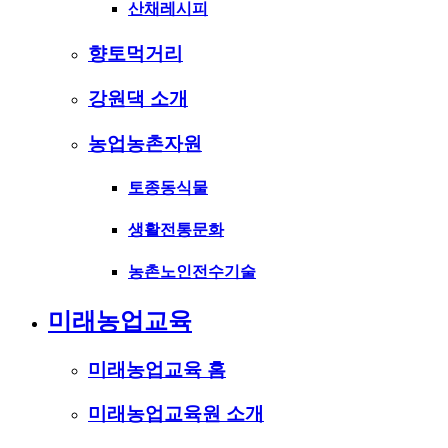
산채레시피
향토먹거리
강원댁 소개
농업농촌자원
토종동식물
생활전통문화
농촌노인전수기술
미래농업교육
미래농업교육 홈
미래농업교육원 소개