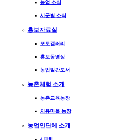
농업 소식
시군별 소식
홍보자료실
포토갤러리
홍보동영상
농업발간도서
농촌체험 소개
농촌교육농장
치유마을 농장
농업인단체 소개
4-H회