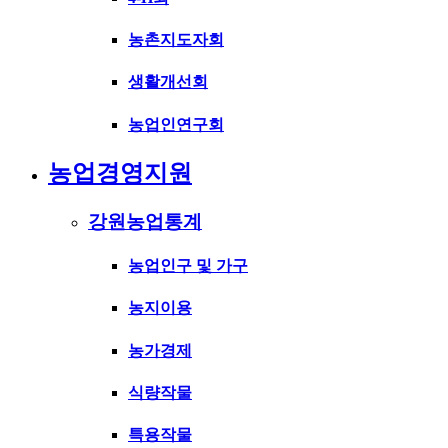
농촌지도자회
생활개선회
농업인연구회
농업경영지원
강원농업통계
농업인구 및 가구
농지이용
농가경제
식량작물
특용작물