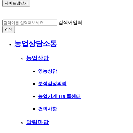
사이트맵닫기
검색어입력
검색
농업상담소통
농업상담
영농상담
분석검정의뢰
농업기계 119 콜센터
건의사항
알림마당