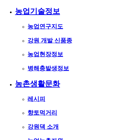
농업기술정보
농업연구지도
강원 개발 신품종
농업현장정보
병해충발생정보
농촌생활문화
레시피
향토먹거리
강원댁 소개