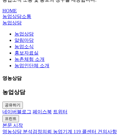
HOME
농업상담소통
농업상담
농업상담
알림마당
농업소식
홍보자료실
농촌체험 소개
농업인단체 소개
영농상담
농업상담
공유하기
네이버블로그
페이스북
트위터
프린트
본문 시작
영농상담
분석검정의뢰
농업기계 119 콜센터
건의사항