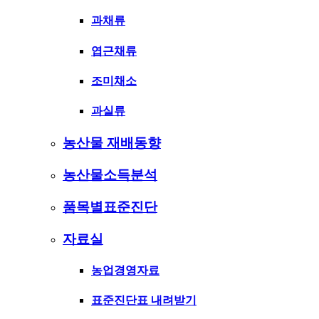
과채류
엽근채류
조미채소
과실류
농산물 재배동향
농산물소득분석
품목별표준진단
자료실
농업경영자료
표준진단표 내려받기