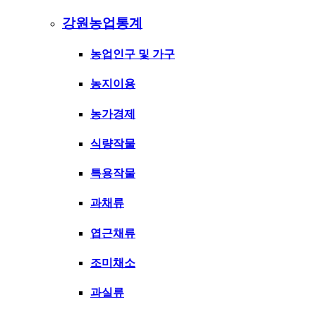
강원농업통계
농업인구 및 가구
농지이용
농가경제
식량작물
특용작물
과채류
엽근채류
조미채소
과실류