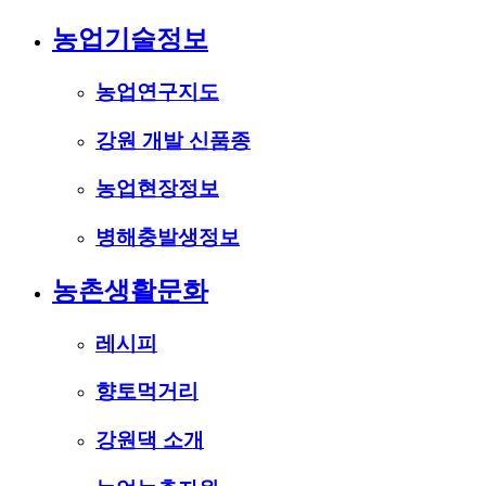
농업기술정보
농업연구지도
강원 개발 신품종
농업현장정보
병해충발생정보
농촌생활문화
레시피
향토먹거리
강원댁 소개