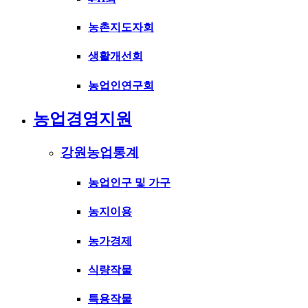
농촌지도자회
생활개선회
농업인연구회
농업경영지원
강원농업통계
농업인구 및 가구
농지이용
농가경제
식량작물
특용작물