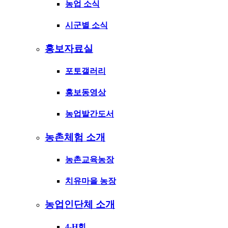
농업 소식
시군별 소식
홍보자료실
포토갤러리
홍보동영상
농업발간도서
농촌체험 소개
농촌교육농장
치유마을 농장
농업인단체 소개
4-H회