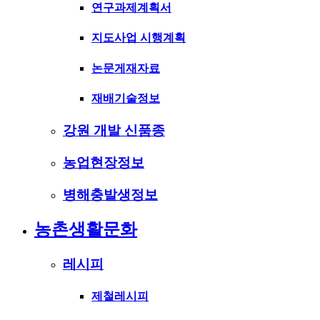
연구과제계획서
지도사업 시행계획
논문게재자료
재배기술정보
강원 개발 신품종
농업현장정보
병해충발생정보
농촌생활문화
레시피
제철레시피