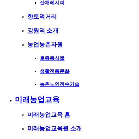
산채레시피
향토먹거리
강원댁 소개
농업농촌자원
토종동식물
생활전통문화
농촌노인전수기술
미래농업교육
미래농업교육 홈
미래농업교육원 소개