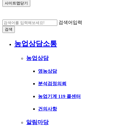
사이트맵닫기
검색어입력
검색
농업상담소통
농업상담
영농상담
분석검정의뢰
농업기계 119 콜센터
건의사항
알림마당