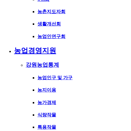
농촌지도자회
생활개선회
농업인연구회
농업경영지원
강원농업통계
농업인구 및 가구
농지이용
농가경제
식량작물
특용작물