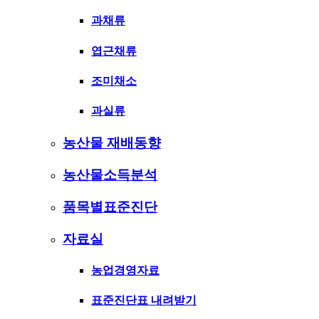
과채류
엽근채류
조미채소
과실류
농산물 재배동향
농산물소득분석
품목별표준진단
자료실
농업경영자료
표준진단표 내려받기