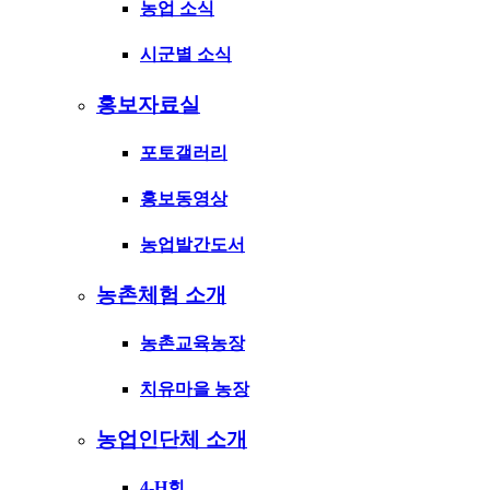
농업 소식
시군별 소식
홍보자료실
포토갤러리
홍보동영상
농업발간도서
농촌체험 소개
농촌교육농장
치유마을 농장
농업인단체 소개
4-H회