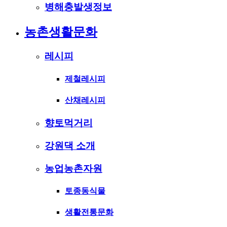
병해충발생정보
농촌생활문화
레시피
제철레시피
산채레시피
향토먹거리
강원댁 소개
농업농촌자원
토종동식물
생활전통문화