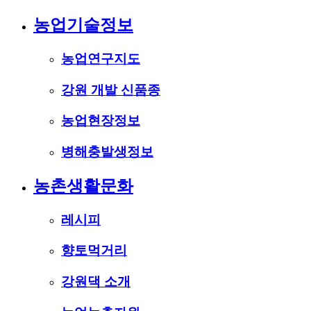
농업기술정보
농업연구지도
강원 개발 신품종
농업현장정보
병해충발생정보
농촌생활문화
레시피
향토먹거리
강원댁 소개