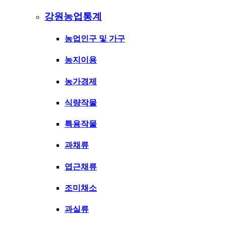
강원농업통계
농업인구 및 가구
농지이용
농가경제
식량작물
특용작물
과채류
엽근채류
조미채소
과실류