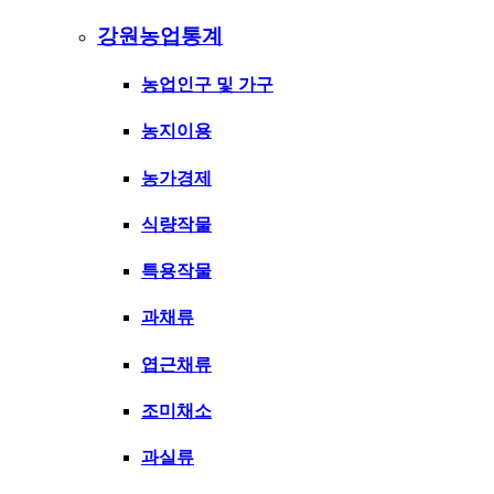
강원농업통계
농업인구 및 가구
농지이용
농가경제
식량작물
특용작물
과채류
엽근채류
조미채소
과실류