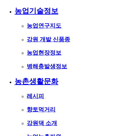
농업기술정보
농업연구지도
강원 개발 신품종
농업현장정보
병해충발생정보
농촌생활문화
레시피
향토먹거리
강원댁 소개