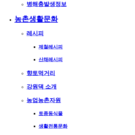
병해충발생정보
농촌생활문화
레시피
제철레시피
산채레시피
향토먹거리
강원댁 소개
농업농촌자원
토종동식물
생활전통문화