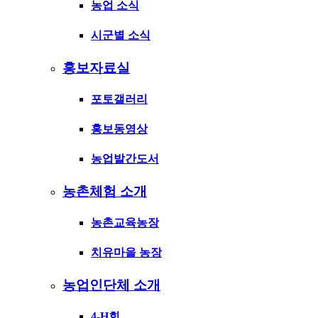
농업 소식
시군별 소식
홍보자료실
포토갤러리
홍보동영상
농업발간도서
농촌체험 소개
농촌교육농장
치유마을 농장
농업인단체 소개
4-H회