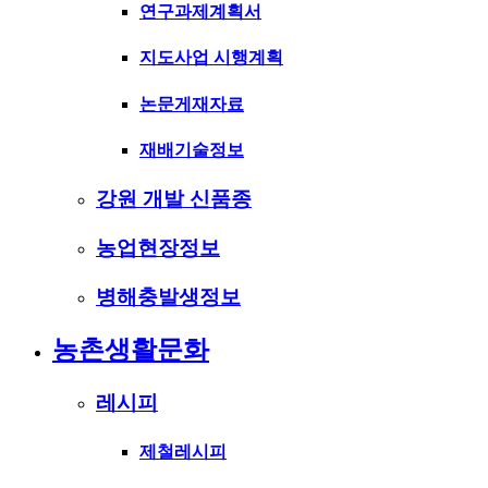
연구과제계획서
지도사업 시행계획
논문게재자료
재배기술정보
강원 개발 신품종
농업현장정보
병해충발생정보
농촌생활문화
레시피
제철레시피