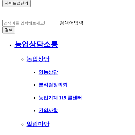
사이트맵닫기
검색어입력
검색
농업상담소통
농업상담
영농상담
분석검정의뢰
농업기계 119 콜센터
건의사항
알림마당