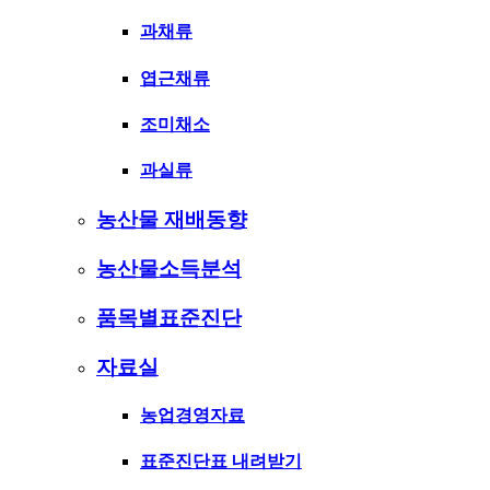
과채류
엽근채류
조미채소
과실류
농산물 재배동향
농산물소득분석
품목별표준진단
자료실
농업경영자료
표준진단표 내려받기