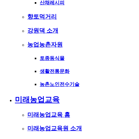
산채레시피
향토먹거리
강원댁 소개
농업농촌자원
토종동식물
생활전통문화
농촌노인전수기술
미래농업교육
미래농업교육 홈
미래농업교육원 소개