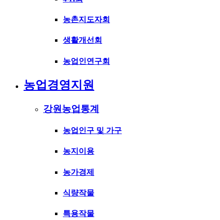
농촌지도자회
생활개선회
농업인연구회
농업경영지원
강원농업통계
농업인구 및 가구
농지이용
농가경제
식량작물
특용작물