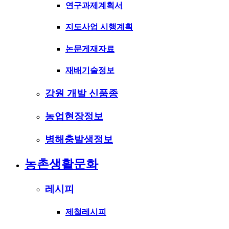
연구과제계획서
지도사업 시행계획
논문게재자료
재배기술정보
강원 개발 신품종
농업현장정보
병해충발생정보
농촌생활문화
레시피
제철레시피