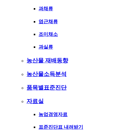
과채류
엽근채류
조미채소
과실류
농산물 재배동향
농산물소득분석
품목별표준진단
자료실
농업경영자료
표준진단표 내려받기