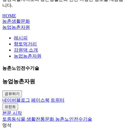
니다.
HOME
농촌생활문화
농업농촌자원
레시피
향토먹거리
강원댁 소개
농업농촌자원
농촌노인전수기술
농업농촌자원
공유하기
네이버블로그
페이스북
트위터
프린트
본문 시작
토종동식물
생활전통문화
농촌노인전수기술
멍석