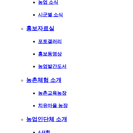
농업 소식
시군별 소식
홍보자료실
포토갤러리
홍보동영상
농업발간도서
농촌체험 소개
농촌교육농장
치유마을 농장
농업인단체 소개
4-H회