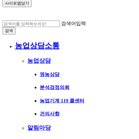
사이트맵닫기
검색어입력
검색
농업상담소통
농업상담
영농상담
분석검정의뢰
농업기계 119 콜센터
건의사항
알림마당