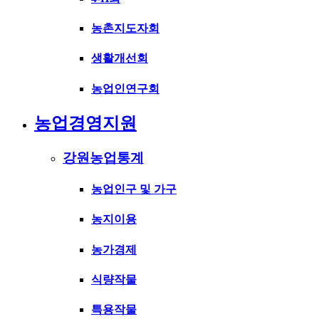
농촌지도자회
생활개선회
농업인연구회
농업경영지원
강원농업통계
농업인구 및 가구
농지이용
농가경제
식량작물
특용작물