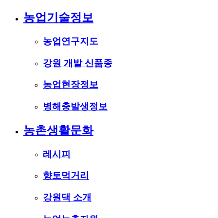
농업기술정보
농업연구지도
강원 개발 신품종
농업현장정보
병해충발생정보
농촌생활문화
레시피
향토먹거리
강원댁 소개