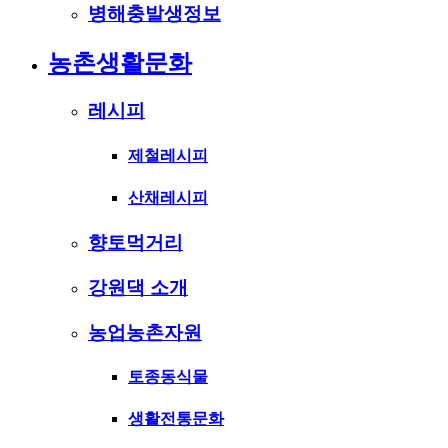
병해충발생정보
농촌생활문화
레시피
제철레시피
산채레시피
향토먹거리
강원댁 소개
농업농촌자원
토종동식물
생활전통문화