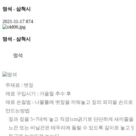
멍석 - 삼척시
2021-11-17
874
멍석 - 삼척시
멍석
주재료 : 볏짚
재료 구입시기 : 가을철 추수 후
재료 손질법 : 나물틀에 볏짚을 끼워놓고 짚의 외각을 손으
만드는방법
짚과 짚을 5~7대씩 놓고 직경1cm굵기로 단단하게 새끼줄을
노끈 또는 비닐끈은 테두리에 돌릴 수 있도록 길이로 놓고 