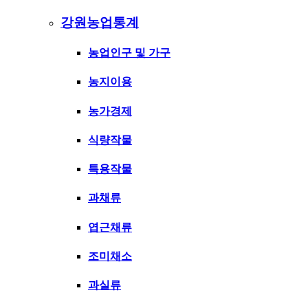
강원농업통계
농업인구 및 가구
농지이용
농가경제
식량작물
특용작물
과채류
엽근채류
조미채소
과실류