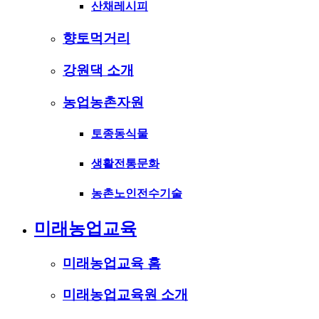
산채레시피
향토먹거리
강원댁 소개
농업농촌자원
토종동식물
생활전통문화
농촌노인전수기술
미래농업교육
미래농업교육 홈
미래농업교육원 소개