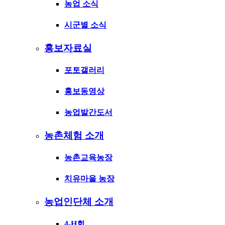
농업 소식
시군별 소식
홍보자료실
포토갤러리
홍보동영상
농업발간도서
농촌체험 소개
농촌교육농장
치유마을 농장
농업인단체 소개
4-H회