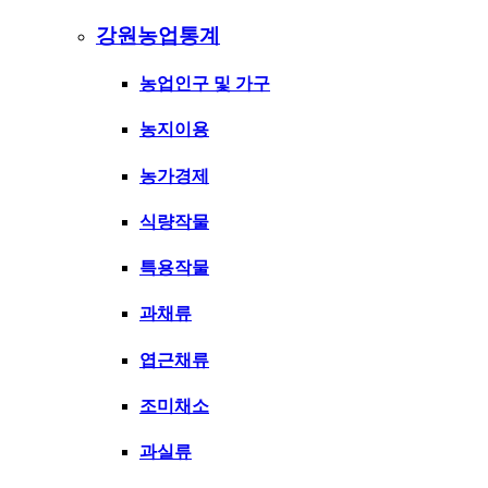
강원농업통계
농업인구 및 가구
농지이용
농가경제
식량작물
특용작물
과채류
엽근채류
조미채소
과실류