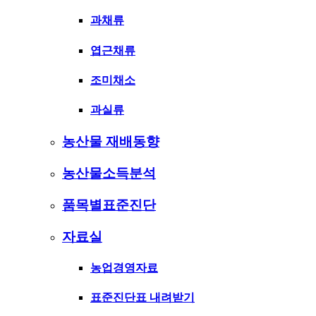
과채류
엽근채류
조미채소
과실류
농산물 재배동향
농산물소득분석
품목별표준진단
자료실
농업경영자료
표준진단표 내려받기