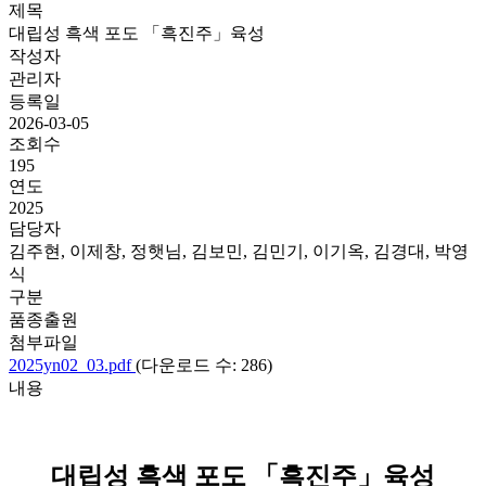
제목
대립성 흑색 포도 「흑진주」육성
작성자
관리자
등록일
2026-03-05
조회수
195
연도
2025
담당자
김주현, 이제창, 정햇님, 김보민, 김민기, 이기옥, 김경대, 박영
식
구분
품종출원
첨부파일
2025yn02_03.pdf
(다운로드 수: 286)
내용
대립성 흑색 포도 「흑진주」육성