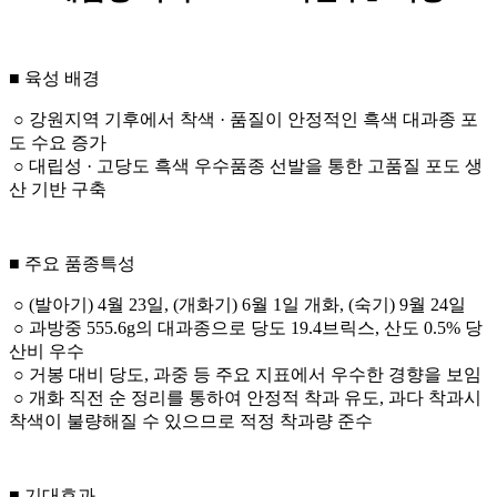
■ 육성 배경
○ 강원지역 기후에서 착색 · 품질이 안정적인 흑색 대과종 포
도 수요 증가
○ 대립성 · 고당도 흑색 우수품종 선발을 통한 고품질 포도 생
산 기반 구축
■ 주요 품종특성
○ (발아기) 4월 23일, (개화기) 6월 1일 개화, (숙기) 9월 24일
○ 과방중 555.6g의 대과종으로 당도 19.4브릭스, 산도 0.5% 당
산비 우수
○ 거봉 대비 당도, 과중 등 주요 지표에서 우수한 경향을 보임
○ 개화 직전 순 정리를 통하여 안정적 착과 유도, 과다 착과시
착색이 불량해질 수 있으므로 적정 착과량 준수
■ 기대효과