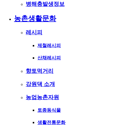
병해충발생정보
농촌생활문화
레시피
제철레시피
산채레시피
향토먹거리
강원댁 소개
농업농촌자원
토종동식물
생활전통문화