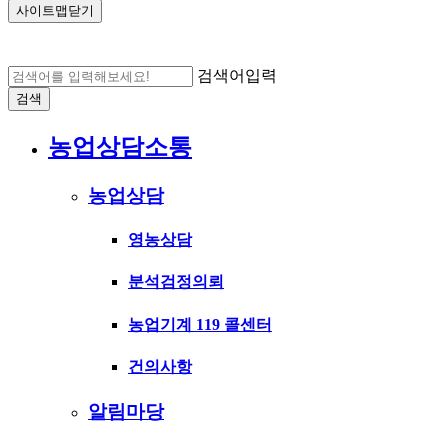
사이트맵닫기
검색어입력
검색
농업상담소통
농업상담
영농상담
분석검정의뢰
농업기계 119 콜센터
건의사항
알림마당