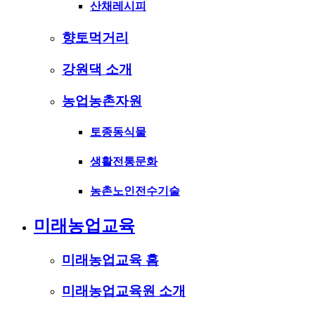
산채레시피
향토먹거리
강원댁 소개
농업농촌자원
토종동식물
생활전통문화
농촌노인전수기술
미래농업교육
미래농업교육 홈
미래농업교육원 소개