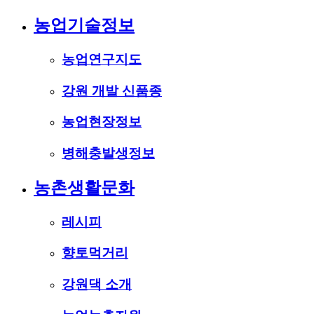
농업기술정보
농업연구지도
강원 개발 신품종
농업현장정보
병해충발생정보
농촌생활문화
레시피
향토먹거리
강원댁 소개