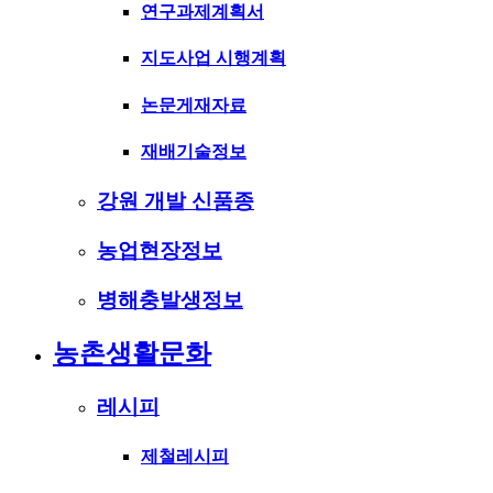
연구과제계획서
지도사업 시행계획
논문게재자료
재배기술정보
강원 개발 신품종
농업현장정보
병해충발생정보
농촌생활문화
레시피
제철레시피