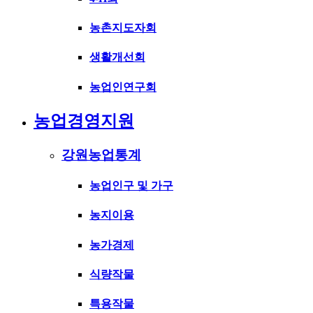
농촌지도자회
생활개선회
농업인연구회
농업경영지원
강원농업통계
농업인구 및 가구
농지이용
농가경제
식량작물
특용작물