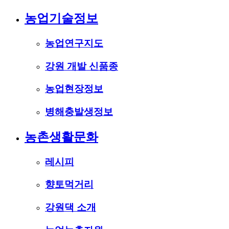
농업기술정보
농업연구지도
강원 개발 신품종
농업현장정보
병해충발생정보
농촌생활문화
레시피
향토먹거리
강원댁 소개