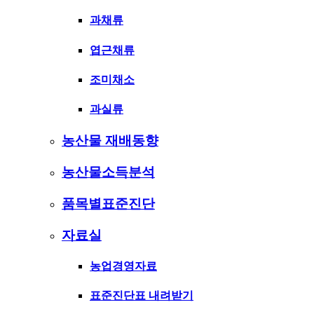
과채류
엽근채류
조미채소
과실류
농산물 재배동향
농산물소득분석
품목별표준진단
자료실
농업경영자료
표준진단표 내려받기