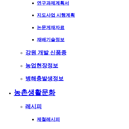
연구과제계획서
지도사업 시행계획
논문게재자료
재배기술정보
강원 개발 신품종
농업현장정보
병해충발생정보
농촌생활문화
레시피
제철레시피