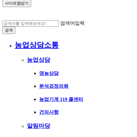
사이트맵닫기
검색어입력
검색
농업상담소통
농업상담
영농상담
분석검정의뢰
농업기계 119 콜센터
건의사항
알림마당