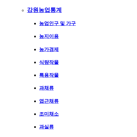
강원농업통계
농업인구 및 가구
농지이용
농가경제
식량작물
특용작물
과채류
엽근채류
조미채소
과실류