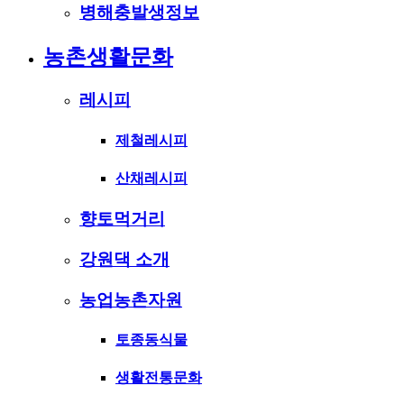
병해충발생정보
농촌생활문화
레시피
제철레시피
산채레시피
향토먹거리
강원댁 소개
농업농촌자원
토종동식물
생활전통문화