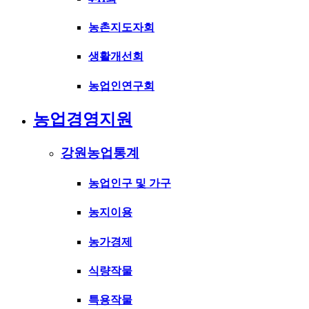
농촌지도자회
생활개선회
농업인연구회
농업경영지원
강원농업통계
농업인구 및 가구
농지이용
농가경제
식량작물
특용작물