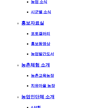
농업 소식
시군별 소식
홍보자료실
포토갤러리
홍보동영상
농업발간도서
농촌체험 소개
농촌교육농장
치유마을 농장
농업인단체 소개
4-H회