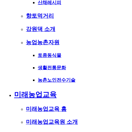
산채레시피
향토먹거리
강원댁 소개
농업농촌자원
토종동식물
생활전통문화
농촌노인전수기술
미래농업교육
미래농업교육 홈
미래농업교육원 소개