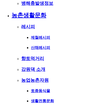
병해충발생정보
농촌생활문화
레시피
제철레시피
산채레시피
향토먹거리
강원댁 소개
농업농촌자원
토종동식물
생활전통문화