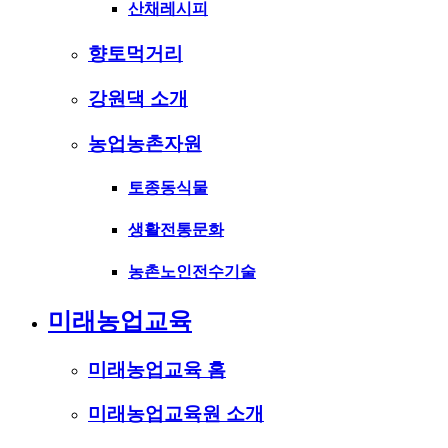
산채레시피
향토먹거리
강원댁 소개
농업농촌자원
토종동식물
생활전통문화
농촌노인전수기술
미래농업교육
미래농업교육 홈
미래농업교육원 소개