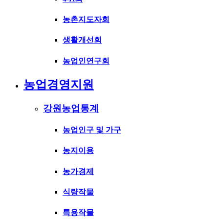
농촌지도자회
생활개선회
농업인연구회
농업경영지원
강원농업통계
농업인구 및 가구
농지이용
농가경제
식량작물
특용작물