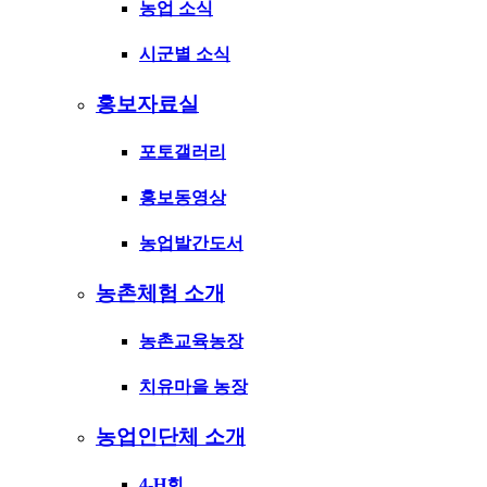
농업 소식
시군별 소식
홍보자료실
포토갤러리
홍보동영상
농업발간도서
농촌체험 소개
농촌교육농장
치유마을 농장
농업인단체 소개
4-H회