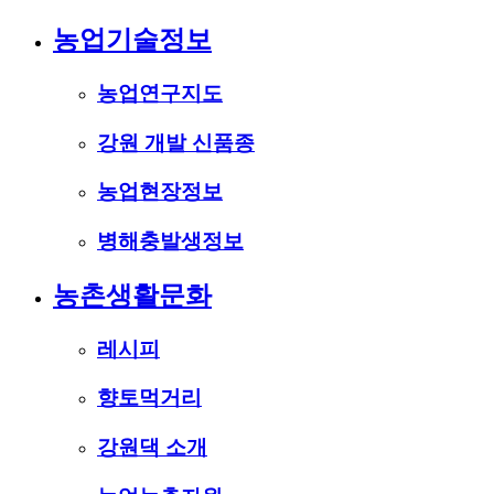
농업기술정보
농업연구지도
강원 개발 신품종
농업현장정보
병해충발생정보
농촌생활문화
레시피
향토먹거리
강원댁 소개