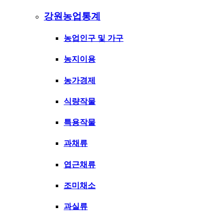
강원농업통계
농업인구 및 가구
농지이용
농가경제
식량작물
특용작물
과채류
엽근채류
조미채소
과실류