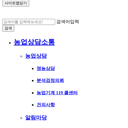
사이트맵닫기
검색어입력
검색
농업상담소통
농업상담
영농상담
분석검정의뢰
농업기계 119 콜센터
건의사항
알림마당