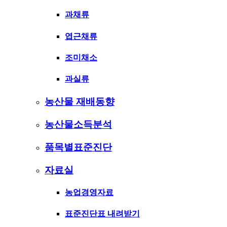
과채류
엽근채류
조미채소
과실류
농산물 재배동향
농산물소득분석
품목별표준진단
자료실
농업경영자료
표준진단표 내려받기