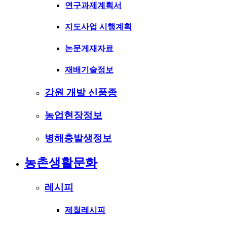
연구과제계획서
지도사업 시행계획
논문게재자료
재배기술정보
강원 개발 신품종
농업현장정보
병해충발생정보
농촌생활문화
레시피
제철레시피