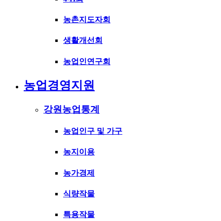
농촌지도자회
생활개선회
농업인연구회
농업경영지원
강원농업통계
농업인구 및 가구
농지이용
농가경제
식량작물
특용작물