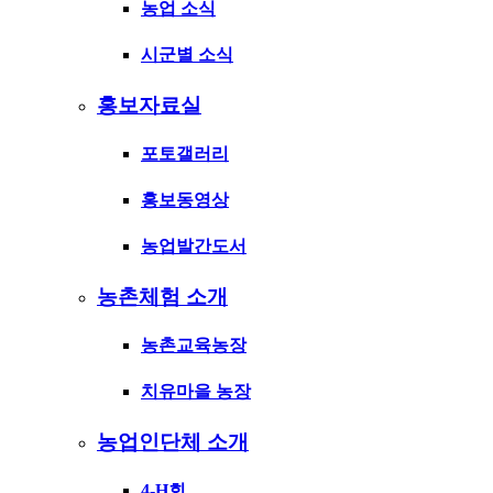
농업 소식
시군별 소식
홍보자료실
포토갤러리
홍보동영상
농업발간도서
농촌체험 소개
농촌교육농장
치유마을 농장
농업인단체 소개
4-H회