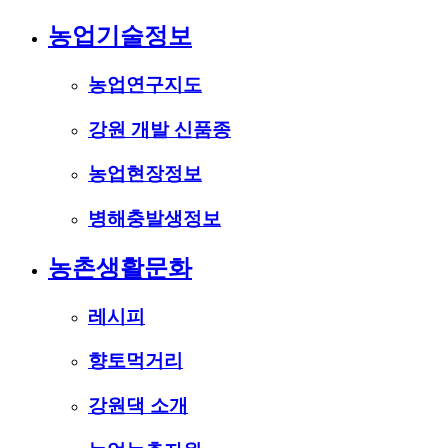
농업기술정보
농업연구지도
강원 개발 신품종
농업현장정보
병해충발생정보
농촌생활문화
레시피
향토먹거리
강원댁 소개