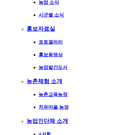
농업 소식
시군별 소식
홍보자료실
포토갤러리
홍보동영상
농업발간도서
농촌체험 소개
농촌교육농장
치유마을 농장
농업인단체 소개
4-H회