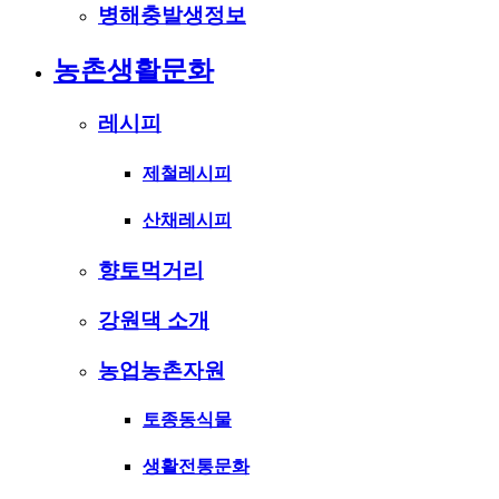
병해충발생정보
농촌생활문화
레시피
제철레시피
산채레시피
향토먹거리
강원댁 소개
농업농촌자원
토종동식물
생활전통문화