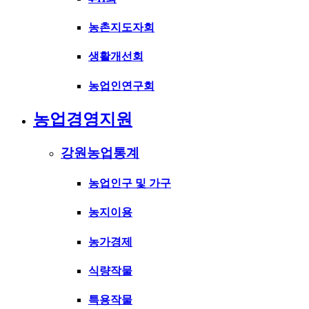
농촌지도자회
생활개선회
농업인연구회
농업경영지원
강원농업통계
농업인구 및 가구
농지이용
농가경제
식량작물
특용작물