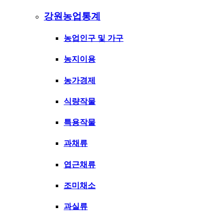
강원농업통계
농업인구 및 가구
농지이용
농가경제
식량작물
특용작물
과채류
엽근채류
조미채소
과실류