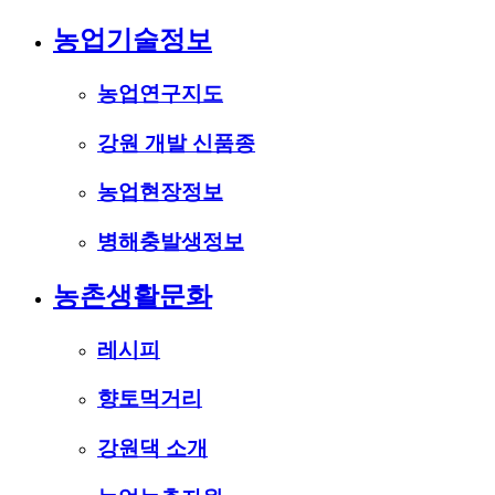
농업기술정보
농업연구지도
강원 개발 신품종
농업현장정보
병해충발생정보
농촌생활문화
레시피
향토먹거리
강원댁 소개