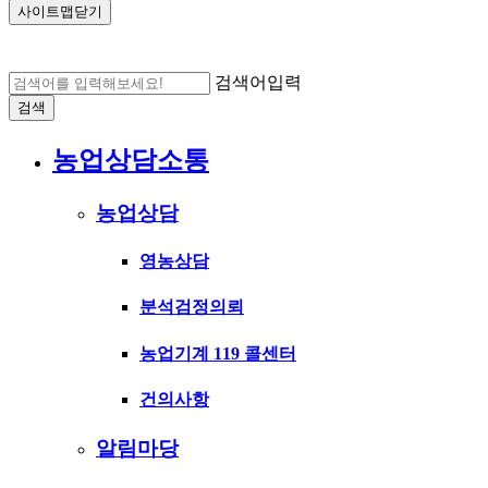
사이트맵닫기
검색어입력
검색
농업상담소통
농업상담
영농상담
분석검정의뢰
농업기계 119 콜센터
건의사항
알림마당