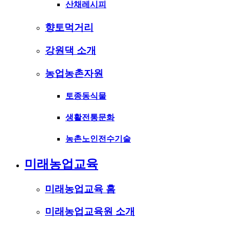
산채레시피
향토먹거리
강원댁 소개
농업농촌자원
토종동식물
생활전통문화
농촌노인전수기술
미래농업교육
미래농업교육 홈
미래농업교육원 소개