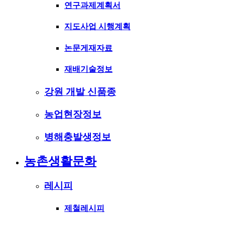
연구과제계획서
지도사업 시행계획
논문게재자료
재배기술정보
강원 개발 신품종
농업현장정보
병해충발생정보
농촌생활문화
레시피
제철레시피