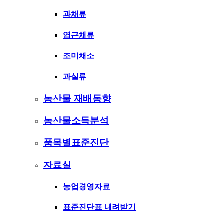
과채류
엽근채류
조미채소
과실류
농산물 재배동향
농산물소득분석
품목별표준진단
자료실
농업경영자료
표준진단표 내려받기