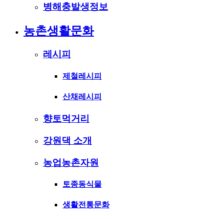
병해충발생정보
농촌생활문화
레시피
제철레시피
산채레시피
향토먹거리
강원댁 소개
농업농촌자원
토종동식물
생활전통문화