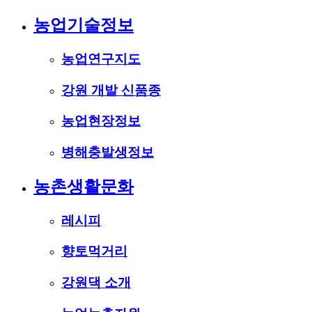
농업기술정보
농업연구지도
강원 개발 신품종
농업현장정보
병해충발생정보
농촌생활문화
레시피
향토먹거리
강원댁 소개