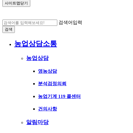
사이트맵닫기
검색어입력
검색
농업상담소통
농업상담
영농상담
분석검정의뢰
농업기계 119 콜센터
건의사항
알림마당