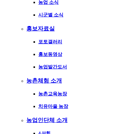
농업 소식
시군별 소식
홍보자료실
포토갤러리
홍보동영상
농업발간도서
농촌체험 소개
농촌교육농장
치유마을 농장
농업인단체 소개
4-H회