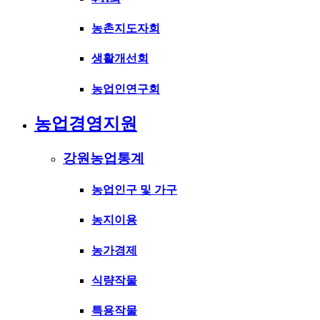
농촌지도자회
생활개선회
농업인연구회
농업경영지원
강원농업통계
농업인구 및 가구
농지이용
농가경제
식량작물
특용작물