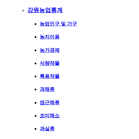
강원농업통계
농업인구 및 가구
농지이용
농가경제
식량작물
특용작물
과채류
엽근채류
조미채소
과실류