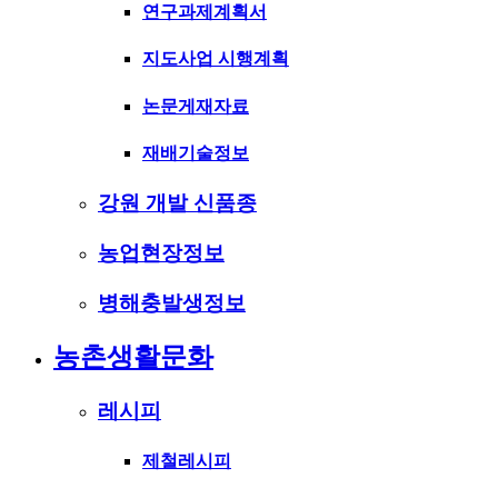
연구과제계획서
지도사업 시행계획
논문게재자료
재배기술정보
강원 개발 신품종
농업현장정보
병해충발생정보
농촌생활문화
레시피
제철레시피