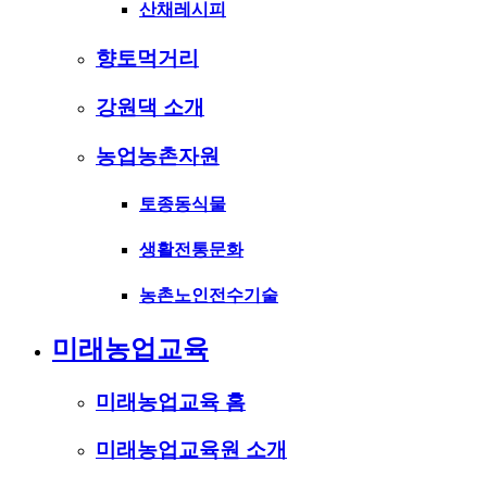
산채레시피
향토먹거리
강원댁 소개
농업농촌자원
토종동식물
생활전통문화
농촌노인전수기술
미래농업교육
미래농업교육 홈
미래농업교육원 소개