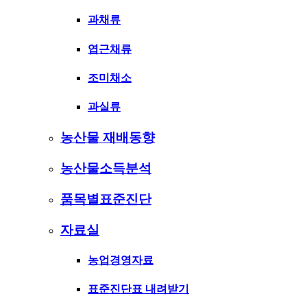
과채류
엽근채류
조미채소
과실류
농산물 재배동향
농산물소득분석
품목별표준진단
자료실
농업경영자료
표준진단표 내려받기